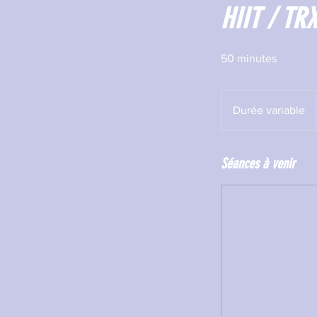
HIIT / TRX
50 minutes
Durée variable
D
u
r
Séances à venir
é
e
v
a
r
i
a
b
l
e