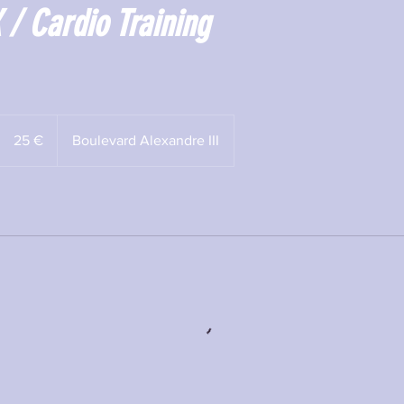
 / Cardio Training
25
euros
25 €
Boulevard Alexandre III