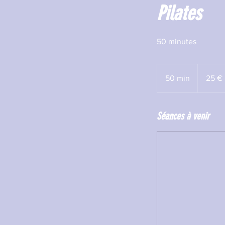
Pilates
50 minutes
25
euros
50 min
5
25 €
0
m
Séances à venir
i
n